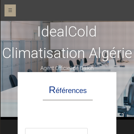
☰
IdealCold
Climatisation Algérie
Agent Officiel de Daikin
R
éférences
Rechercher :