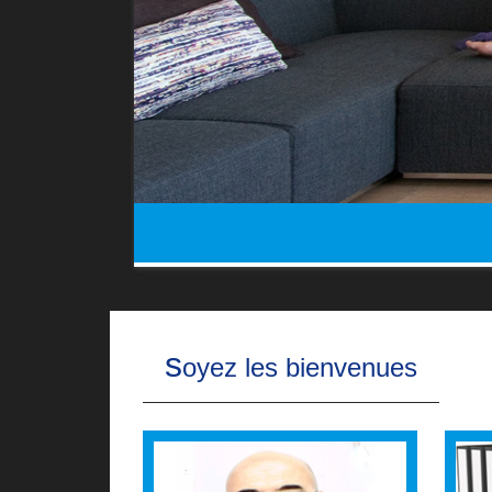
s
oyez les bienvenues