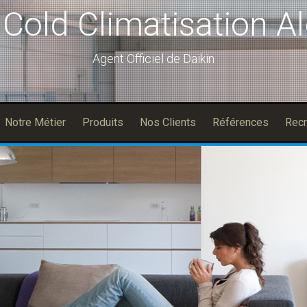
lCold Climatisation Al
Agent Officiel de Daikin
Notre Métier
Produits
Nos Clients
Références
Recr