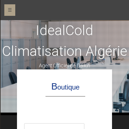
☰
IdealCold
Climatisation Algérie
Agent Officiel de Daikin
B
outique
Rechercher :